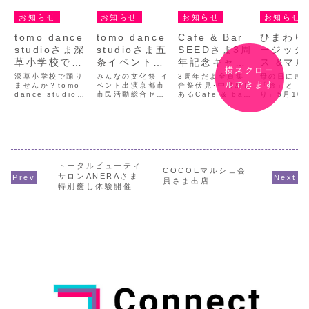
お知らせ
お知らせ
お知らせ
お知らせ
tomo dance
tomo dance
Cafe & Bar
ひまわり
studioさま深
studioさま五
SEEDさま3周
ージック
草小学校で踊
条イベント出
年記念キャン
ス &マ
横スクロー
りませんか？
演
ペーン開催！
開催
深草小学校で踊り
みんなの文化祭 イ
3周年だよ全員集
母の日に感
ルできます
ステージイベ
ませんか？tomo
ベント出演京都市
合祭伏見･中書島に
「命」と「
dance studio
市民活動総合セン
あるCafe & bar
り」5月10
ント開催
さんが主催する、
ターと、京都市い
SEEDさまが3周
（日）、京
地域密着のステー
きいき市民活動セ
年記念のキャンペ
所前広場に
ジイベント「深草
ンターが主催の
ーンを開催されま
まわりミュ
小学校で踊ってみ
「みんなの文化
す！おめでとうご
クフェス》
ませんか？」が開
祭」の催しに、
ざたいます！
されます。
催されます。11月
tomo dance
SEEDさんの店内
ベントは、
23日(土･祝)、
studioのダンスチ
には種類豊富なお
マルシェを
トータルビューティ
100円商店街イベ
ーム rainbow
酒がずらりと並
ながら「命
COCOEマルシェ会
ント内の深草小学
paradiseさまが
び、普段なかなか
さ」や「人
サロンANERAさま
員さま出店
校ステージにて、
ご出演されます。
出会えない珍しい
ながり」を
特別癒し体験開催
子どもから大...
14:15 ...
お酒も楽しめる 大
ことができ
人の...
日。母の日
特別な...