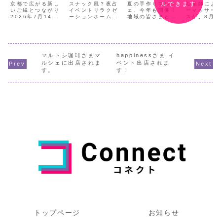
の占いイベン
マルシェ開催
スタート
ルできます
京都で広がる新し
スナック風？夜占
夏の手作りマルシ
助産師によ
いご縁とつながり
ト開催！
イベントリラクゼ
ェ、今年も開催！
ーマッサー
2026年7月14
ーションホーム・
地域の皆さまと手
スが、8月
日、Connect朝食
HASUのASAYO
作りの温かさを楽
タートしま
会を開催いたしま
さんが、いつもの
しむ「ORANGE
ちゃんの姿
した！今回は10名
サロンを飛び出し
HOUSE 夏の手作
達に関して
の方にご参加いた
てスナック風「マ
りマルシェ」が、
き癖がある
だき、今回も笑顔
マ」に変身✨みん
2025年8月9日
り返りが強
あふれる充実した
マルトシ珈琲さまマ
なで楽しくお話を
happinessさま イ
（土）に開催され
「抱っこし
時間となりまし
して、心もふわっ
ます。アクセサリ
い」など、
ルシェに出店されま
ベント出店されま
た。Connect朝食
と軽くなる夜の楽
ー、雑貨、リー
とした気が
す。
す！
会は、「新しいご
しいイベントを開
ス、米粉スイーツ
感じること
縁をつくりたい」
催されます！おす
など、多彩な出店
ませんか？
「事業について気
すめは【センスキ
者が集まり、夏ら
ラスでは、
軽...
セット♡】占...
しい彩り...
たサインに
て、マ...
トップページ
お知らせ