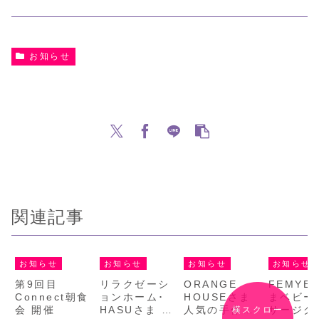
お知らせ
関連記事
お知らせ
お知らせ
お知らせ
お知らせ
第9回目
リラクゼーシ
ORANGE
FEMYE
Connect朝食
ョンホーム･
HOUSEさま
まベビー
会 開催
HASUさま 夜
人気の手作り
サージク
横スクロー